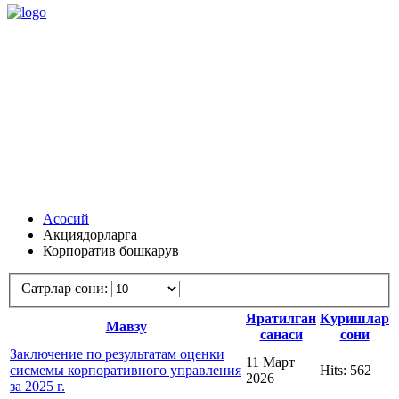
Асосий
Акциядорларга
Корпоратив бошқарув
Сатрлар сони:
Яратилган
Куришлар
Мавзу
санаси
сони
Заключение по результатам оценки
11 Март
сисмемы корпоративного управления
Hits: 562
2026
за 2025 г.