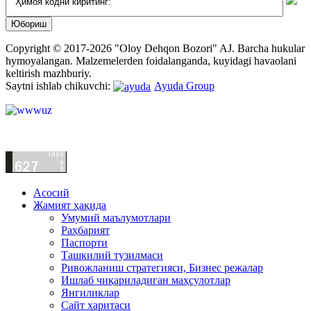
Copyright © 2017-2026 "Oloy Dehqon Bozori" AJ.
Barcha hukular
hymoyalangan.
Malzemelerden foidalanganda, kuyidagi havaolani
keltirish mazhburiy.
Saytni ishlab chikuvchi:
Ayuda Group
Асосий
Жамият ҳақида
Умумий маълумотлари
Раҳбарият
Паспорти
Ташкилий тузилмаси
Ривожланиш стратегияси, Бизнес режалар
Ишлаб чиқариладиган маҳсулотлар
Янгиликлар
Сайт харитаси