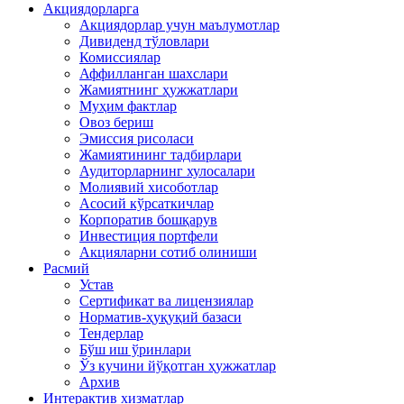
Акциядорларга
Акциядорлар учун маълумотлар
Дивиденд тўловлари
Комиссиялар
Аффилланган шахслари
Жамиятнинг ҳужжатлари
Муҳим фактлар
Овоз бериш
Эмиссия рисоласи
Жамиятининг тадбирлари
Аудиторларнинг хулосалари
Молиявий хисоботлар
Асосий кўрсаткичлар
Корпоратив бошқарув
Инвестиция портфели
Акцияларни сотиб олиниши
Расмий
Устав
Сертификат ва лицензиялар
Норматив-ҳуқуқий базаси
Тендерлар
Бўш иш ўринлари
Ўз кучини йўқотган ҳужжатлар
Архив
Интерактив хизматлар