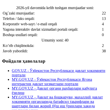
2026-yil davomida kelib tushgan murojaatlar soni:
Og`zaki murojaatlar:
22
Telefon / faks orqali:
13
Korporativ web-sayt / e-mail orqali
4
Yagona interaktiv davlat xizmatlari portali orqali:
1
Boshqa usullari orqali:
0
Umumiy soni: 40
Ko’rib chiqilmokda:
2
Javob yuborildi:
38
Фойдали ҳаволалар
GOV.UZ - Ўзбекистон Республикаси давлат ҳокимияти
портали
MY.GOV.UZ - Ўзбекистон Республикаси Ягона
интерактив давлат хизматлари портали
MY.GOV.UZ - Давлат органи раҳбарлари қабулига
ёзилиш
MY.GOV.UZ - Давлат ва бошқаруви, маҳаллий давлат
ҳокимияти органларида батафсил таьрифлари ва
шартлари билан жорий бўш иш ўринлари хақида