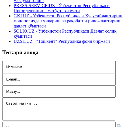
маьлумот олиш
PRESS-SERVICE.UZ - Ўзбекистон Республикаси
Президентининг матбуот хизмати
GKI.UZ - Ўзбекистон Республикаси Хусусийлаштириш,
монополиядан чиқариш ва рақобатни ривожлантириш
давлат қўмитаси
SOLIQ.UZ - Ўзбекистон Республикаси Давлат солиқ
қўмитаси
UZSE.UZ - "Тошкент" Республика фонд биржаси
Тескари алоқа