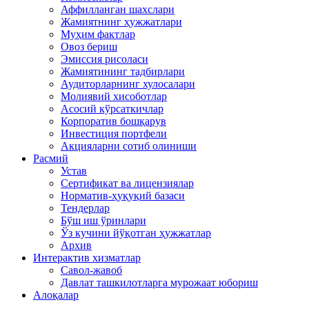
Аффилланган шахслари
Жамиятнинг ҳужжатлари
Муҳим фактлар
Овоз бериш
Эмиссия рисоласи
Жамиятининг тадбирлари
Аудиторларнинг хулосалари
Молиявий хисоботлар
Асосий кўрсаткичлар
Корпоратив бошқарув
Инвестиция портфели
Акцияларни сотиб олиниши
Расмий
Устав
Сертификат ва лицензиялар
Норматив-ҳуқуқий базаси
Тендерлар
Бўш иш ўринлари
Ўз кучини йўқотган ҳужжатлар
Архив
Интерактив хизматлар
Савол-жавоб
Давлат ташкилотларга мурожаат юбориш
Алоқалар