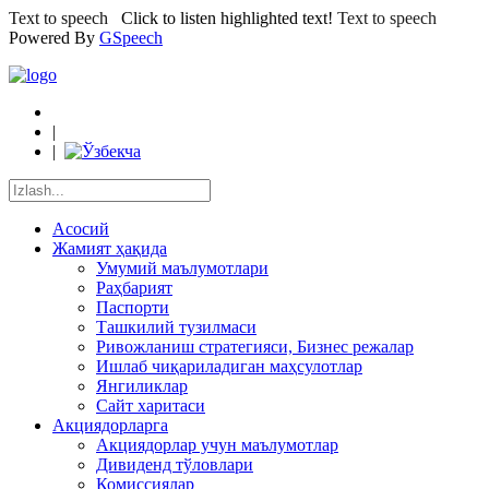
Text to speech
Click to listen highlighted text!
Text to speech
Powered By
GSpeech
|
|
Асосий
Жамият ҳақида
Умумий маълумотлари
Раҳбарият
Паспорти
Ташкилий тузилмаси
Ривожланиш стратегияси, Бизнес режалар
Ишлаб чиқариладиган маҳсулотлар
Янгиликлар
Сайт харитаси
Акциядорларга
Акциядорлар учун маълумотлар
Дивиденд тўловлари
Комиссиялар