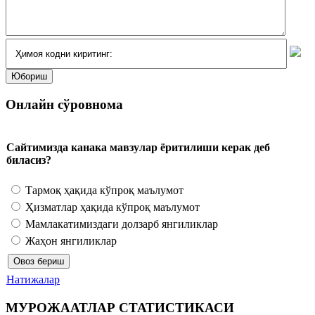
Онлайн сўровнома
Сайтимизда канака мавзулар ёритилиши керак деб
биласиз?
Тармоқ ҳақида кўпроқ маълумот
Ҳизматлар ҳақида кўпроқ маълумот
Мамлакатимиздаги долзарб янгиликлар
Жаҳон янгиликлар
Натижалар
МУРОЖААТЛАР СТАТИСТИКАСИ